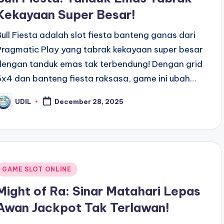
Kekayaan Super Besar!
Bull Fiesta adalah slot fiesta banteng ganas dari
Pragmatic Play yang tabrak kekayaan super besar
dengan tanduk emas tak terbendung! Dengan grid
6x4 dan banteng fiesta raksasa, game ini ubah…
UDIL
December 28, 2025
osted
y
Posted
GAME SLOT ONLINE
n
Might of Ra: Sinar Matahari Lepas
Awan Jackpot Tak Terlawan!