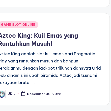
Posted
GAME SLOT ONLINE
n
Aztec King: Kuil Emas yang
Runtuhkan Musuh!
Aztec King adalah slot kuil emas dari Pragmatic
Play yang runtuhkan musuh dan bangun
kerajaanmu dengan jackpot triliunan dahsyat! Grid
6x5 dinamis ini ubah piramida Aztec jadi tsunami
kekayaan brutal.…
UDIL
December 30, 2025
osted
y