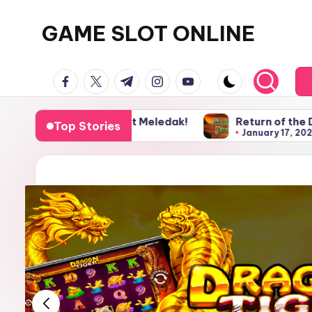
GAME SLOT ONLINE
Skip
to
FOURPILLARSKOREA:
content
facebook.com
twitter.com
t.me
instagram.com
youtube.com
Panduan
Lengkap
Casino
 Jackpot Meledak!
Return of the Dead: Petualangan
Top Stories
January 17, 2026
dan
Slot
Online