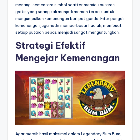
menang, sementara simbol scatter memicu putaran
gratis yang sering kali menjadi momen terbaik untuk
mengumpulkan kemenangan berlipat ganda. Fitur pengali
kemenangan juga hadir memperbesar hadiah, membuat
setiap putaran bebas menjadi sangat menguntungkan.
Strategi Efektif
Mengejar Kemenangan
Agar meraih hasil maksimal dalam Legendary Bum Bum,