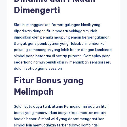
Dimengerti
Slot ini menggunakan format gulungan klasik yang
dipadukan dengan fitur modern sehingga mudah
dimainkan oleh pemula maupun pemain berpengalaman.
Banyak garis pembayaran yang fleksibel memberikan
peluang kemenangan yang lebih besar dengan kombinasi
simbol yang beragam di setiap putaran. Gameplay yang
sederhana namun penuh aksi ini menambah sensasi seru
dalam setiap game session.
Fitur Bonus yang
Melimpah
Salah satu daya tarik utama Permainan ini adalah fitur
bonus yang menawarkan banyak kesempatan meraih
hadiah besar. Simbol wild yang dapat menggantikan
simbol lain memudahkan terbentuknya kombinasi