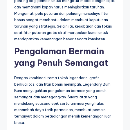
penting bagi pemain untuk mengatur modal dengan bijak
dan memahami kapan harus meningkatkan taruhan.
Mengamati pola putaran dan peluang munculnya fitur
bonus sangat membantu dalam membuat keputusan
taruhan yang strategis. Selain itu, kesabaran dan fokus
saat fitur putaran gratis aktif merupakan kunci untuk
mendapatkan kemenangan besar secara konsisten.
Pengalaman Bermain
yang Penuh Semangat
Dengan kombinasi tema tokoh legendaris, grafis
berkualitas, dan fitur bonus melimpah, Legendary Bum
Bum menyuguhkan pengalaman bermain yang penuh
semangat dan menegangkan. Suara latar yang
mendukung suasana epik serta animasi yang halus
menambah daya tarik permainan, membuat pemain
terhanyut dalam petualangan meraih kemenangan luar
biasa.