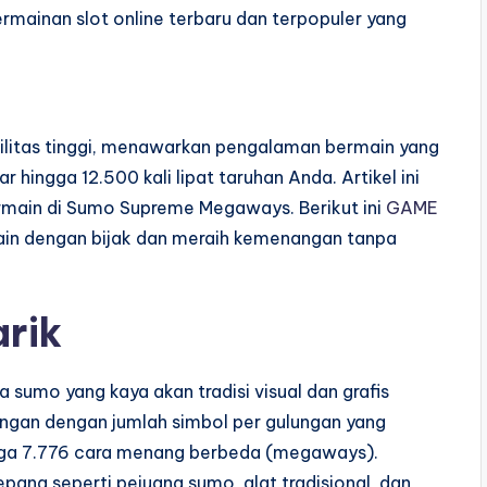
ainan slot online terbaru dan terpopuler yang
tilitas tinggi, menawarkan pengalaman bermain yang
ingga 12.500 kali lipat taruhan Anda. Artikel ini
 bermain di Sumo Supreme Megaways. Berikut ini
GAME
n dengan bijak dan meraih kemenangan tanpa
rik
 sumo yang kaya akan tradisi visual dan grafis
ulungan dengan jumlah simbol per gulungan yang
ngga 7.776 cara menang berbeda (megaways).
pang seperti pejuang sumo, alat tradisional, dan