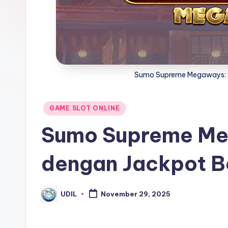
Sumo Supreme Megaways: S
Posted
GAME SLOT ONLINE
in
Sumo Supreme Meg
dengan Jackpot B
UDIL
November 29, 2025
Posted
by