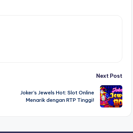
Next Post
Joker’s Jewels Hot: Slot Online
Menarik dengan RTP Tinggi!