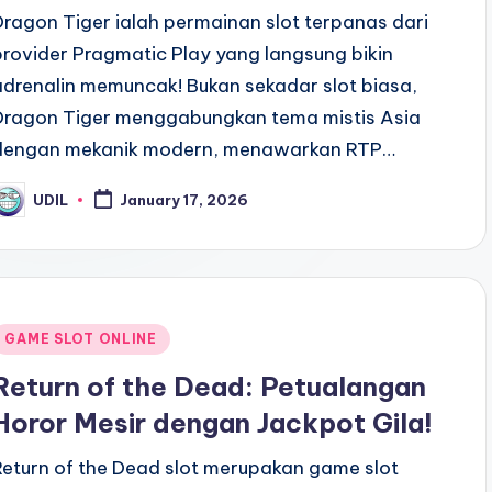
Dragon Tiger ialah permainan slot terpanas dari
provider Pragmatic Play yang langsung bikin
adrenalin memuncak! Bukan sekadar slot biasa,
Dragon Tiger menggabungkan tema mistis Asia
dengan mekanik modern, menawarkan RTP…
UDIL
January 17, 2026
osted
y
Posted
GAME SLOT ONLINE
n
Return of the Dead: Petualangan
Horor Mesir dengan Jackpot Gila!
Return of the Dead slot merupakan game slot