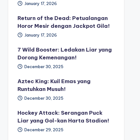
January 17, 2026
Return of the Dead: Petualangan
Horor Mesir dengan Jackpot Gila!
January 17, 2026
7 Wild Booster: Ledakan Liar yang
Dorong Kemenangan!
December 30, 2025
Aztec King: Kuil Emas yang
Runtuhkan Musuh!
December 30, 2025
Hockey Attack: Serangan Puck
Liar yang Gol-kan Harta Stadion!
December 29, 2025