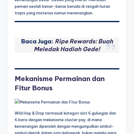
pemain seolah benar-benar berada di tengah hutan
tropis yang misterius namun menenangkan.
Baca Juga:
Ripe Rewards: Buah
Meledak Hadiah Gede!
Mekanisme Permainan dan
Fitur Bonus
Wild Hop & Drop termasuk kategori slot 6 gulungan dan
6 baris dengan mekanisme cluster pay, di mana
kemenangan diperoleh dengan mengumpulkan simbol-
simbol identik dalam satu kelompok, bukan melalui garis