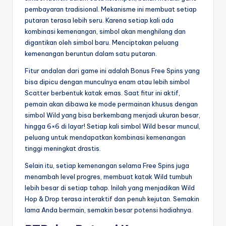
pembayaran tradisional. Mekanisme ini membuat setiap
putaran terasa lebih seru. Karena setiap kali ada
kombinasi kemenangan, simbol akan menghilang dan
digantikan oleh simbol baru. Menciptakan peluang
kemenangan beruntun dalam satu putaran.
Fitur andalan dari game ini adalah Bonus Free Spins yang
bisa dipicu dengan munculnya enam atau lebih simbol
Scatter berbentuk katak emas. Saat fitur ini aktif,
pemain akan dibawa ke mode permainan khusus dengan
simbol Wild yang bisa berkembang menjadi ukuran besar,
hingga 6×6 di layar! Setiap kali simbol Wild besar muncul,
peluang untuk mendapatkan kombinasi kemenangan
tinggi meningkat drastis.
Selain itu, setiap kemenangan selama Free Spins juga
menambah level progres, membuat katak Wild tumbuh
lebih besar di setiap tahap. Inilah yang menjadikan Wild
Hop & Drop terasa interaktif dan penuh kejutan. Semakin
lama Anda bermain, semakin besar potensi hadiahnya.