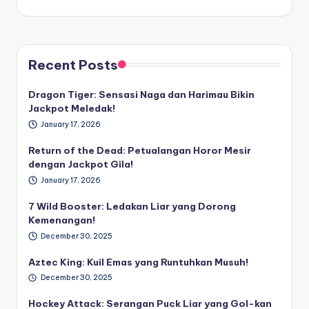
Recent Posts
Dragon Tiger: Sensasi Naga dan Harimau Bikin
Jackpot Meledak!
January 17, 2026
Return of the Dead: Petualangan Horor Mesir
dengan Jackpot Gila!
January 17, 2026
7 Wild Booster: Ledakan Liar yang Dorong
Kemenangan!
December 30, 2025
Aztec King: Kuil Emas yang Runtuhkan Musuh!
December 30, 2025
Hockey Attack: Serangan Puck Liar yang Gol-kan