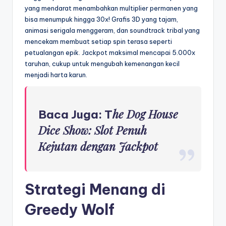
yang mendarat menambahkan multiplier permanen yang
bisa menumpuk hingga 30x! Grafis 3D yang tajam,
animasi serigala menggeram, dan soundtrack tribal yang
mencekam membuat setiap spin terasa seperti
petualangan epik. Jackpot maksimal mencapai 5.000x
taruhan, cukup untuk mengubah kemenangan kecil
menjadi harta karun.
he Dog House
Baca Juga: T
Dice Show: Slot Penuh
Kejutan dengan Jackpot
Strategi Menang di
Greedy Wolf