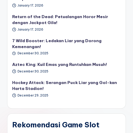
January 17, 2026
Return of the Dead: Petualangan Horor Mesir
dengan Jackpot Gila!
January 17, 2026
7 Wild Booster: Ledakan Liar yang Dorong
Kemenangan!
December 30, 2025
Aztec King: Kuil Emas yang Runtuhkan Musuh!
December 30, 2025
Hockey Attack: Serangan Puck Liar yang Gol-kan
Harta Stadion!
December 29, 2025
Rekomendasi Game Slot