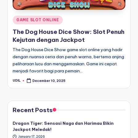
Posted
GAME SLOT ONLINE
in
The Dog House Dice Show: Slot Penuh
Kejutan dengan Jackpot
The Dog House Dice Show game slot online yang hadir
dengan nuansa ceria dan penuh warna, bertema anjing
peliharaan lucu dan menggemaskan. Game ini cepat
menjadi favorit bagi para pemain…
UDIL
December 10, 2025
Posted
by
Recent Posts
Dragon Tiger: Sensasi Naga dan Harimau Bikin
Jackpot Meledak!
January 17, 2026