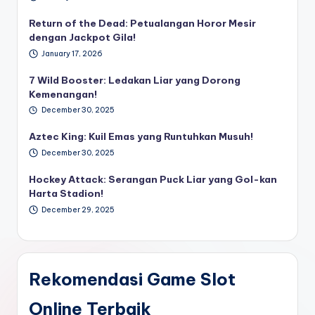
Return of the Dead: Petualangan Horor Mesir
dengan Jackpot Gila!
January 17, 2026
7 Wild Booster: Ledakan Liar yang Dorong
Kemenangan!
December 30, 2025
Aztec King: Kuil Emas yang Runtuhkan Musuh!
December 30, 2025
Hockey Attack: Serangan Puck Liar yang Gol-kan
Harta Stadion!
December 29, 2025
Rekomendasi Game Slot
Online Terbaik