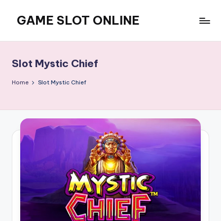
GAME SLOT ONLINE
Skip
to
FOURPILLARSKOREA:
content
Panduan
Lengkap
Slot Mystic Chief
Casino
dan
Home
Slot Mystic Chief
Slot
Online