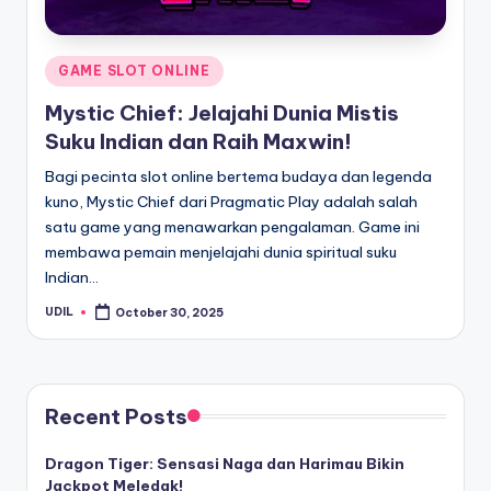
Posted
GAME SLOT ONLINE
in
Mystic Chief: Jelajahi Dunia Mistis
Suku Indian dan Raih Maxwin!
Bagi pecinta slot online bertema budaya dan legenda
kuno, Mystic Chief dari Pragmatic Play adalah salah
satu game yang menawarkan pengalaman. Game ini
membawa pemain menjelajahi dunia spiritual suku
Indian…
UDIL
October 30, 2025
Posted
by
Recent Posts
Dragon Tiger: Sensasi Naga dan Harimau Bikin
Jackpot Meledak!