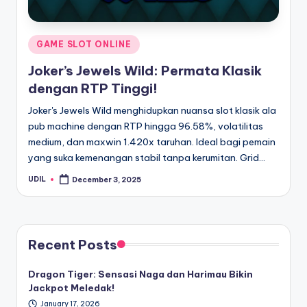
Posted
GAME SLOT ONLINE
in
Joker’s Jewels Wild: Permata Klasik
dengan RTP Tinggi!
Joker's Jewels Wild menghidupkan nuansa slot klasik ala
pub machine dengan RTP hingga 96.58%, volatilitas
medium, dan maxwin 1.420x taruhan. Ideal bagi pemain
yang suka kemenangan stabil tanpa kerumitan. Grid…
UDIL
December 3, 2025
Posted
by
Recent Posts
Dragon Tiger: Sensasi Naga dan Harimau Bikin
Jackpot Meledak!
January 17, 2026