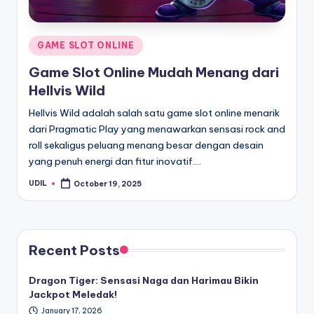
Posted
GAME SLOT ONLINE
in
Game Slot Online Mudah Menang dari
Hellvis Wild
Hellvis Wild adalah salah satu game slot online menarik
dari Pragmatic Play yang menawarkan sensasi rock and
roll sekaligus peluang menang besar dengan desain
yang penuh energi dan fitur inovatif.…
UDIL
October 19, 2025
Posted
by
Recent Posts
Dragon Tiger: Sensasi Naga dan Harimau Bikin
Jackpot Meledak!
January 17, 2026