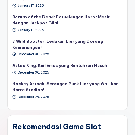
January 17, 2026
Return of the Dead: Petualangan Horor Mesir
dengan Jackpot Gila!
January 17, 2026
7 Wild Booster: Ledakan Liar yang Dorong
Kemenangan!
December 30, 2025
Aztec King: Kuil Emas yang Runtuhkan Musuh!
December 30, 2025
Hockey Attack: Serangan Puck Liar yang Gol-kan
Harta Stadion!
December 29, 2025
Rekomendasi Game Slot