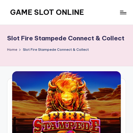
GAME SLOT ONLINE
Skip
to
FOURPILLARSKOREA:
content
Panduan
Lengkap
Slot Fire Stampede Connect & Collect
Casino
dan
Home
Slot Fire Stampede Connect & Collect
Slot
Online