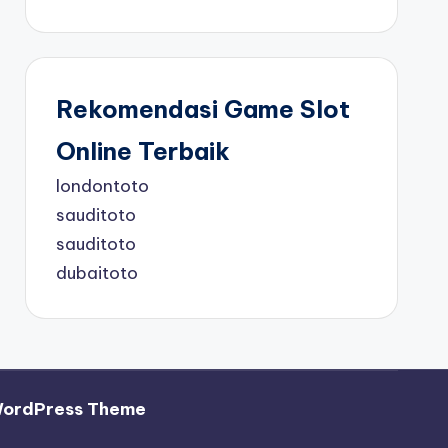
Rekomendasi Game Slot
Online Terbaik
londontoto
sauditoto
sauditoto
dubaitoto
WordPress Theme