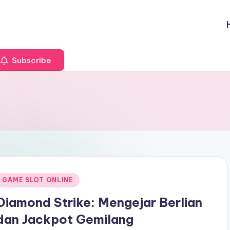
Subscribe
Posted
GAME SLOT ONLINE
n
Diamond Strike: Mengejar Berlian
dan Jackpot Gemilang