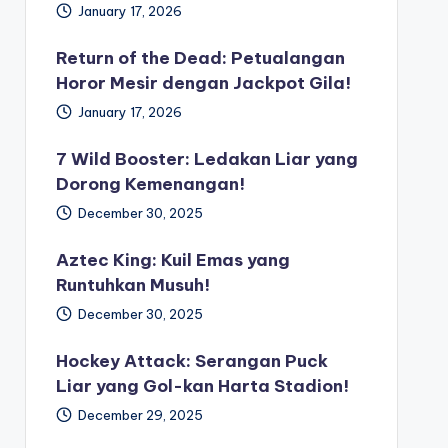
January 17, 2026
Return of the Dead: Petualangan
Horor Mesir dengan Jackpot Gila!
January 17, 2026
7 Wild Booster: Ledakan Liar yang
Dorong Kemenangan!
December 30, 2025
Aztec King: Kuil Emas yang
Runtuhkan Musuh!
December 30, 2025
Hockey Attack: Serangan Puck
Liar yang Gol-kan Harta Stadion!
December 29, 2025