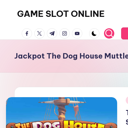
GAME SLOT ONLINE
Skip
to
FOURPILLARSKOREA:
content
facebook.com
twitter.com
t.me
instagram.com
youtube.com
Panduan
Lengkap
Casino
Jackpot The Dog House Muttl
dan
Slot
Online
i