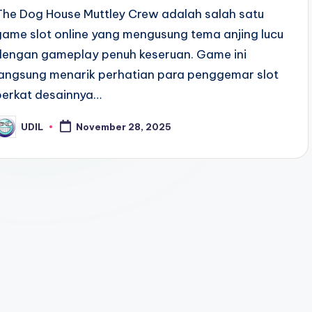
The Dog House Muttley Crew adalah salah satu
game slot online yang mengusung tema anjing lucu
dengan gameplay penuh keseruan. Game ini
langsung menarik perhatian para penggemar slot
berkat desainnya…
UDIL
November 28, 2025
osted
y