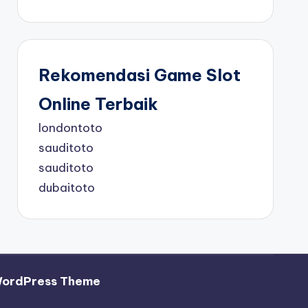
Rekomendasi Game Slot
Online Terbaik
londontoto
sauditoto
sauditoto
dubaitoto
WordPress Theme