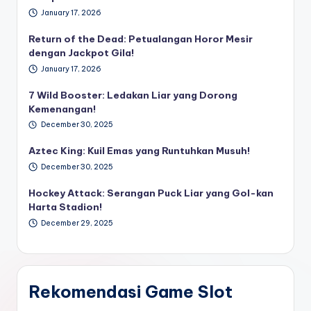
January 17, 2026
Return of the Dead: Petualangan Horor Mesir
dengan Jackpot Gila!
January 17, 2026
7 Wild Booster: Ledakan Liar yang Dorong
Kemenangan!
December 30, 2025
Aztec King: Kuil Emas yang Runtuhkan Musuh!
December 30, 2025
Hockey Attack: Serangan Puck Liar yang Gol-kan
Harta Stadion!
December 29, 2025
Rekomendasi Game Slot