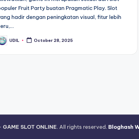
populer Fruit Party buatan Pragmatic Play. Slot
yang hadir dengan peningkatan visual, fitur lebih
seru,…
UDIL
October 28, 2025
osted
y
—
GAME SLOT ONLINE
. All rights reserved.
Bloghash 