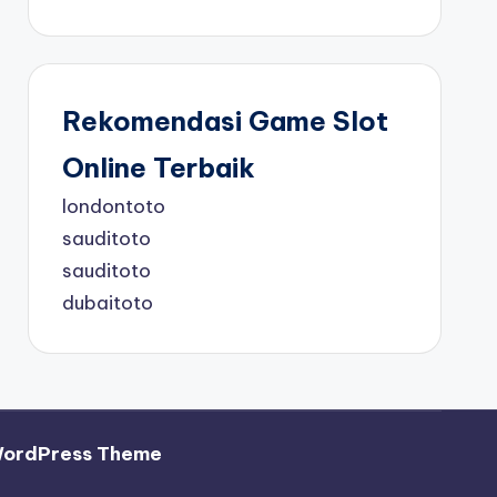
Rekomendasi Game Slot
Online Terbaik
londontoto
sauditoto
sauditoto
dubaitoto
WordPress Theme