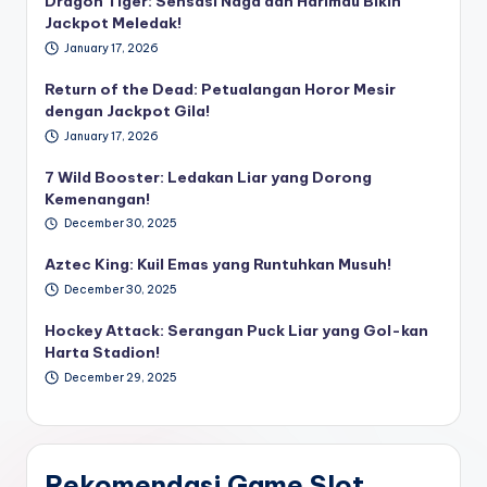
Dragon Tiger: Sensasi Naga dan Harimau Bikin
Jackpot Meledak!
January 17, 2026
Return of the Dead: Petualangan Horor Mesir
dengan Jackpot Gila!
January 17, 2026
7 Wild Booster: Ledakan Liar yang Dorong
Kemenangan!
December 30, 2025
Aztec King: Kuil Emas yang Runtuhkan Musuh!
December 30, 2025
Hockey Attack: Serangan Puck Liar yang Gol-kan
Harta Stadion!
December 29, 2025
Rekomendasi Game Slot