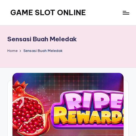
GAME SLOT ONLINE
Skip
to
FOURPILLARSKOREA:
content
Panduan
Lengkap
Sensasi Buah Meledak
Casino
dan
Home
Sensasi Buah Meledak
Slot
Online